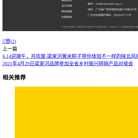

赞(
2
)
上一篇
6.14迎端午，共欢度-梁家河黄米粽子带你体验不一样的陕北风
2021年4月29日梁家河品牌参加全省乡村振兴网销产品对接会
相关推荐